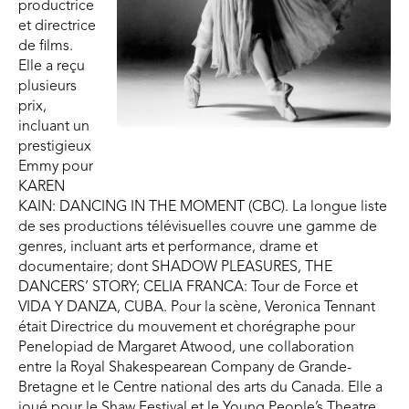
productrice
et directrice
de films.
Elle a reçu
plusieurs
prix,
incluant un
prestigieux
Emmy pour
KAREN
KAIN: DANCING IN THE MOMENT (CBC). La longue liste
de ses productions télévisuelles couvre une gamme de
genres, incluant arts et performance, drame et
documentaire; dont SHADOW PLEASURES, THE
DANCERS’ STORY; CELIA FRANCA: Tour de Force et
VIDA Y DANZA, CUBA. Pour la scène, Veronica Tennant
était Directrice du mouvement et chorégraphe pour
Penelopiad de Margaret Atwood, une collaboration
entre la Royal Shakespearean Company de Grande-
Bretagne et le Centre national des arts du Canada. Elle a
joué pour le Shaw Festival et le Young People’s Theatre,